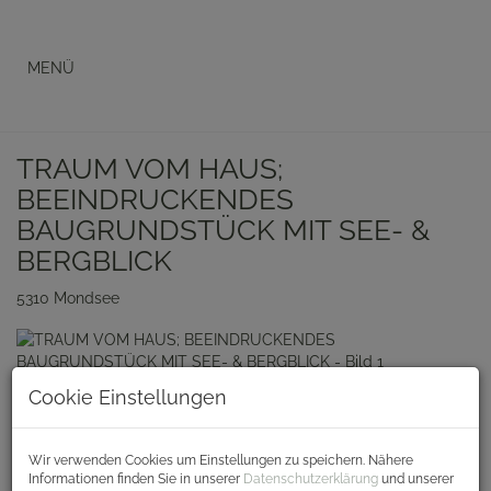
Navigation anzeigen
TRAUM VOM HAUS;
BEEINDRUCKENDES
BAUGRUNDSTÜCK MIT SEE- &
BERGBLICK
5310 Mondsee
Cookie Einstellungen
Wir verwenden Cookies um Einstellungen zu speichern. Nähere
Informationen finden Sie in unserer
Datenschutzerklärung
und unserer