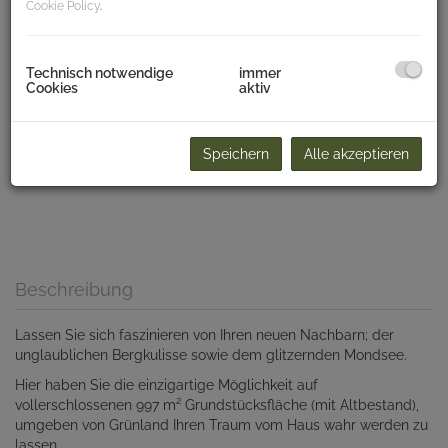
Cookie Policy
.
Technisch notwendige
immer
Cookies
aktiv
Speichern
Alle akzeptieren
Beschreibung
Lassen Sie sich faszinieren von Ihren neuen Nachbarn; der
unglaublichen Bergkulisse sowie dem glitzernden Mondsee.
Hier haben Sie die einzigartige Möglichkeit auf
vollerschlossenen 997 m² Grundstücksfläche (mit Altbestand),
umgeben von Grünland Ihren Traum vom Haus wahr werden zu
lassen.