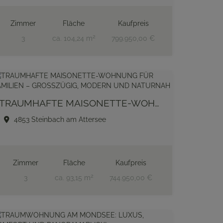
Zimmer
Fläche
Kaufpreis
2
3
ca. 104,24 m
799.950,00 €
TRAUMHAFTE MAISONETTE-WOHNUNG FÜR FAMILIEN – GROSSZÜGIG, MODERN UND NATURNAH
4853 Steinbach am Attersee
Zimmer
Fläche
Kaufpreis
2
3
ca. 93,15 m
744.950,00 €