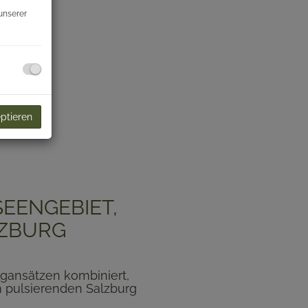
unserer
eptieren
SEENGEBIET,
LZBURG
ngansätzen kombiniert,
 pulsierenden Salzburg