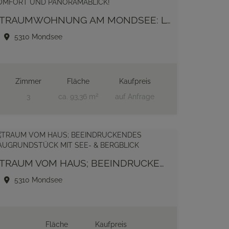
TRAUMWOHNUNG AM MONDSEE: LUXUS, KOMFORT UND PANORAMABLICK!
5310 Mondsee
Zimmer
Fläche
Kaufpreis
2
3
ca. 93,36 m
auf Anfrage
TRAUM VOM HAUS; BEEINDRUCKENDES BAUGRUNDSTÜCK MIT SEE- & BERGBLICK
5310 Mondsee
Fläche
Kaufpreis