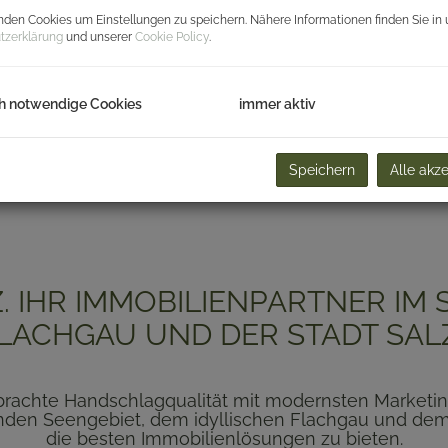
den Cookies um Einstellungen zu speichern. Nähere Informationen finden Sie in 
tzerklärung
und unserer
Cookie Policy
.
h notwendige Cookies
immer aktiv
Speichern
Alle akz
 IHR IMMOBILIENPARTNER IM 
LACHGAU UND DER STADT SA
ebrachte Handschlagqualität mit modernsten Marketi
den Seengebiet, dem idyllischen Flachgau und dem
die besten Immobilienlösungen zu bieten.