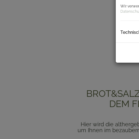
Wir verwen
Datenschu
Technisc
BROT&SALZ.
DEM F
Hier wird die altherg
um Ihnen im bezaubern