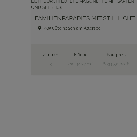
FAMILIENPARADIES MIT STIL: LICHTDURCHFLUTETE MAISONETTE MIT G
4853 Steinbach am Attersee
Zimmer
Fläche
Kaufpreis
2
3
ca. 94,27 m
699.950,00 €