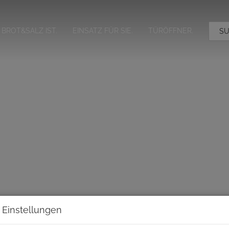
BROT&SALZ IST.
EINSATZ FÜR SIE.
TÜRÖFFNER.
SU
 Einstellungen