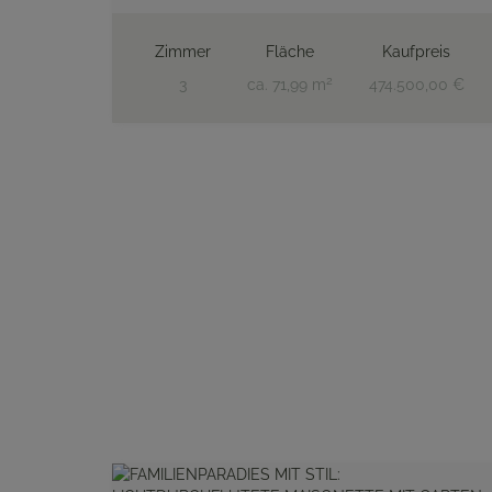
Zimmer
Fläche
Kaufpreis
2
3
ca. 71,99 m
474.500,00 €