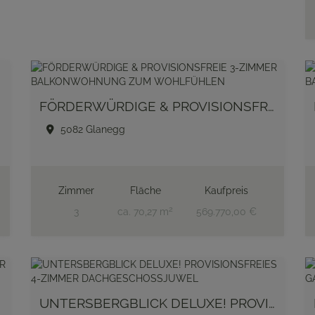
FÖRDERWÜRDIGE & PROVISIONSFREIE 3-ZIMMER BALKONWOHNUNG ZUM WOHLFÜHLEN
5082 Glanegg
Zimmer
Fläche
Kaufpreis
2
3
ca. 70,27 m
569.770,00 €
UNTERSBERGBLICK DELUXE! PROVISIONSFREIES 4-ZIMMER DACHGESCHOSSJUWEL