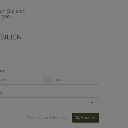
en Sie sich
ugen.
BILIEN
eis
-
t
Filter zurücksetzen
Suchen