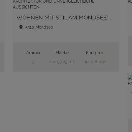
ARTEN UND SEEBLICK
WOHNEN MIT STIL AM MONDSEE: MODERNE ARCHITEKTUR UND UNVERGLEICHLICHE AUSSICHTEN
5310 Mondsee
Zimmer
Fläche
Kaufpreis
2
3
ca. 93,05 m
auf Anfrage