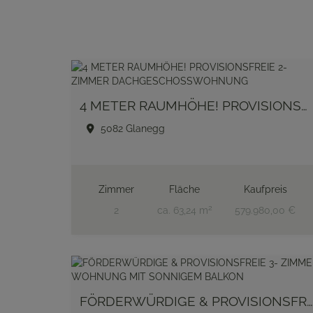
4 METER RAUMHÖHE! PROVISIONSFREIE 2-ZIMMER DACHGESCHOSSWOHNUNG
5082 Glanegg
Zimmer
Fläche
Kaufpreis
2
2
ca. 63,24 m
579.980,00 €
FÖRDERWÜRDIGE & PROVISIONSFREIE 3- ZIMMER WOHNUNG MIT SONNIGEM BALKON