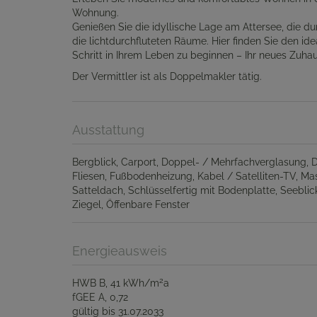
Wohnung.
Genießen Sie die idyllische Lage am Attersee, die 
die lichtdurchfluteten Räume. Hier finden Sie den id
Schritt in Ihrem Leben zu beginnen – Ihr neues Zuhau
Der Vermittler ist als Doppelmakler tätig.
Ausstattung
Bergblick
Carport
Doppel- / Mehrfachverglasung
Fliesen
Fußbodenheizung
Kabel / Satelliten-TV
Mas
Satteldach
Schlüsselfertig mit Bodenplatte
Seeblic
Ziegel
Öffenbare Fenster
Energieausweis
2
HWB
B, 41 kWh/m
a
fGEE
A, 0,72
gültig bis
31.07.2033