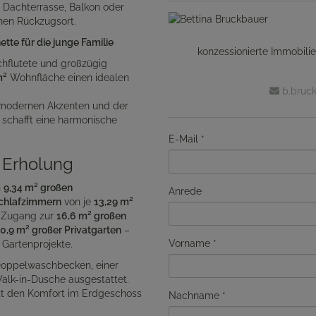
b Dachterrasse, Balkon oder
chen Rückzugsort.
tte für die junge Familie
konzessionierte Immobili
hflutete und großzügig
m²
Wohnfläche einen idealen
b.bruck
 modernen Akzenten und der
chafft eine harmonische
E-Mail
 Erholung
n
9,34 m² großen
Anrede
chlafzimmern
von je
13,29 m²
n Zugang zur
16,6 m² großen
0,9 m² großer Privatgarten
–
Vorname
 Gartenprojekte.
Doppelwaschbecken, einer
lk-in-Dusche ausgestattet.
t den Komfort im Erdgeschoss
Nachname