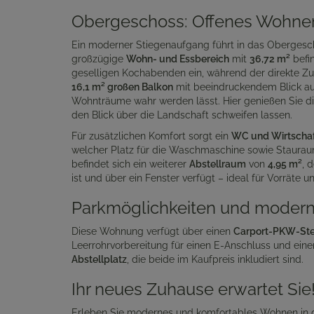
Obergeschoss: Offenes Wohne
Ein moderner Stiegenaufgang führt in das Obergesch
großzügige
Wohn- und Essbereich
mit
36,72 m²
befin
geselligen Kochabenden ein, während der direkte Z
16,1 m² großen Balkon
mit beeindruckendem Blick auf
Wohnträume wahr werden lässt. Hier genießen Sie di
den Blick über die Landschaft schweifen lassen.
Für zusätzlichen Komfort sorgt ein
WC und Wirtscha
welcher Platz für die Waschmaschine sowie Stauraum
befindet sich ein weiterer
Abstellraum
von
4,95 m²
, 
ist und über ein Fenster verfügt – ideal für Vorräte u
Parkmöglichkeiten und modern
Diese Wohnung verfügt über einen
Carport-PKW-Stel
Leerrohrvorbereitung für einen E-Anschluss und ein
Abstellplatz
, die beide im Kaufpreis inkludiert sind.
Ihr neues Zuhause erwartet Sie
Erleben Sie modernes und komfortables Wohnen in d