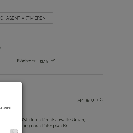
CHAGENT AKTIVIEREN.
e
2
Fläche
ca. 93,15 m
744.950,00 €
unserer
gl. 20% USt.
 zzgl. 20% USt. durch Rechtsanwälte Urban,
10 BTVG Zahlung nach Ratenplan B)
1,1%