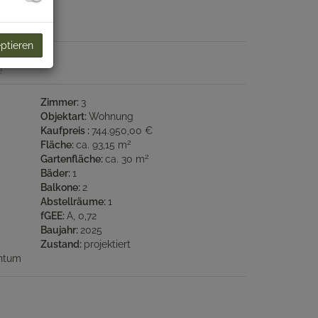
eptieren
e
Zimmer
3
Objektart
Wohnung
Kaufpreis
744.950,00 €
2
Fläche
ca. 93,15 m
2
Gartenfläche
ca. 30 m
Bäder
1
Balkone
2
Abstellräume
1
fGEE
A, 0,72
Baujahr
2025
Zustand
projektiert
ntum