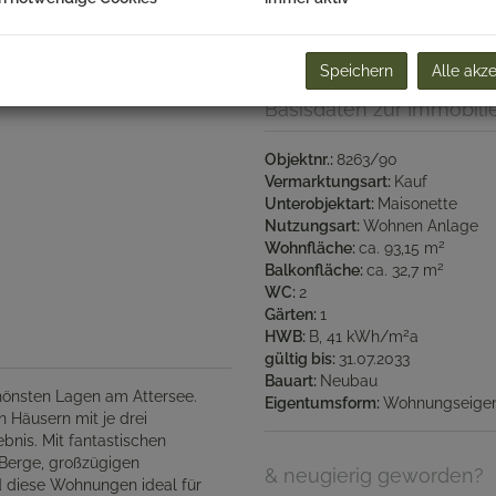
Grunderwerbsteuer:
3,5%
Speichern
Alle akz
Basisdaten zur Immobili
Objektnr.
8263/90
Vermarktungsart
Kauf
Unterobjektart
Maisonette
Nutzungsart
Wohnen
Anlage
2
Wohnfläche
ca. 93,15 m
2
Balkonfläche
ca. 32,7 m
WC
2
Gärten
1
2
HWB
B, 41 kWh/m
a
gültig bis
31.07.2033
Bauart
Neubau
hönsten Lagen am Attersee.
Eigentumsform
Wohnungseige
 Häusern mit je drei
bnis. Mit fantastischen
 Berge, großzügigen
& neugierig geworden?
 diese Wohnungen ideal für