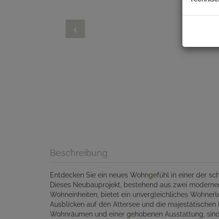
Titelbild
Beschreibung
Entdecken Sie ein neues Wohngefühl in einer der sc
Dieses Neubauprojekt, bestehend aus zwei modernen
Wohneinheiten, bietet ein unvergleichliches Wohnerle
Ausblicken auf den Attersee und die majestätischen
Wohnräumen und einer gehobenen Ausstattung, sind