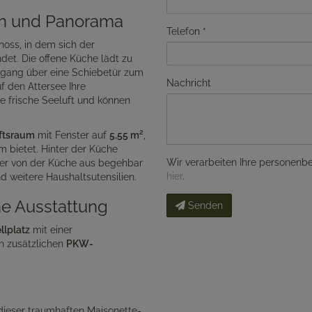
n und Panorama
Telefon
oss, in dem sich der
det. Die offene Küche lädt zu
ugang über eine Schiebetür zum
Nachricht
 den Attersee Ihre
e frische Seeluft und können
ftsraum
mit Fenster auf
5,55 m²
,
 bietet. Hinter der Küche
Wir verarbeiten Ihre personenb
der von der Küche aus begehbar
hier
.
nd weitere Haushaltsutensilien.
e Ausstattung
Senden
lplatz
mit einer
en zusätzlichen
PKW-
!
ieser traumhaften Maisonette-