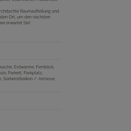
durchdachte Raumaufteilung und
ealen Ort, um den nächsten
se erwartet Sie!
Dusche
Erdwärme
Fernblick
siv
Parkett
Parkplatz
k
Südwestbalkon / -terrasse