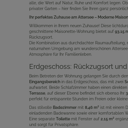
alle, die Wert auf Natur, Ruhe und Komfort legen. O
privater Garten – hier finden Sie Ihren ganz persönli
Ihr perfektes Zuhause am Attersee – Moderne Maisone
Willkommen in Ihrem neuen Zuhause! Diese lichtdurc
geschnittene Maisonette-Wohnung bietet auf
93,15 
Rückzugsort.
Die Kombination aus durchdachter Raumaufteilung,
naturnahen Umgebung am wunderschönen Attersee s
Atmosphäre für Ihr Familienleben.
Erdgeschoss: Rückzugsort und
Beim Betreten der Wohnung gelangen Sie durch de
Eingangsbereich
in das Erdgeschoss, das mit zwei
S
aufwartet. Beide Schlafzimmer haben einen direkte
Terrasse
, auf dieser Ebene befindet sich ebenso Ihr
3
perfekt für entspannte Stunden im Freien oder kleine
Das stilvolle
Badezimmer
mit
8,46 m²
ist mit einem 
einladenden Badewanne sowie einer komfortablen Wa
Eine separate
Toilette
mit Fenster auf
2,15 m²
ergänz
und sorgt für Privatsphäre.