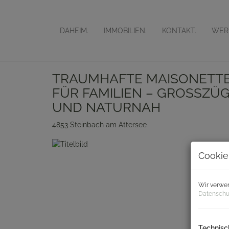
DAHEIM.
IMMOBILIEN.
KONTAKT.
WER 
TRAUMHAFTE MAISONET
FÜR FAMILIEN – GROSSZÜ
UND NATURNAH
4853 Steinbach am Attersee
Cookie
Wir verwen
Datenschu
Technisc