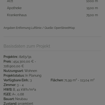
Arzt
1000 m
Apotheke
1500 m
Krankenhaus
7500 m
Angaben Entfernung Luftlinie / Quelle: OpenStreetMap
Basisdaten zum Projekt
Projektnr.
8263/91
Preis
454.300,00 € -
728.900,00 €
Nutzungsart
Wohnen
Projektstatus
In Planung
Verfügbare Einh.
3
Flächen
71,99 m² - 113,04 m²
Zimmer
3 - 4
2
HWB
B, 41 kWh/m
a
fGEE
A+, 0,68
Bauart
Neubau
Zustand
projektiert