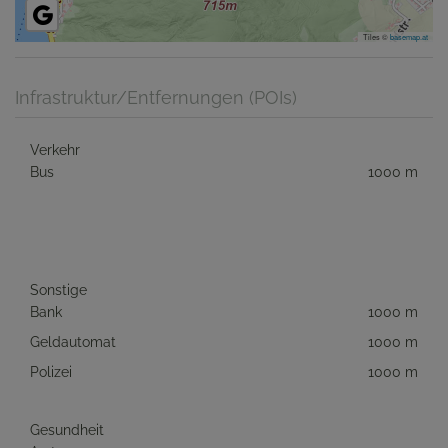
Tiles ©
basemap.at
Infrastruktur/Entfernungen (POIs)
Verkehr
Bus
1000 m
Sonstige
Bank
1000 m
Geldautomat
1000 m
Polizei
1000 m
Gesundheit