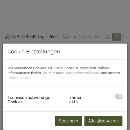
HAUSNUMMER.29
Cookie Einstellungen
4861 Schörfling am Attersee
Wir verwenden Cookies um Einstellungen zu speichern. Nähere
Informationen finden Sie in unserer
Datenschutzerklärung
und unserer
Beschreibung
Cookie Policy
.
Drei Wohnungen. Drei Charaktere. Eine Nachbarschaft zum
Verlieben.
Technisch notwendige
immer
Cookies
aktiv
Willkommen in Schörfling am Attersee – willkommen in
hausnummer.29 im Mitterweg.
In einer ruhigen Wohnsiedlung, nur wenige Minuten vom
Seeufer entfernt, entstehen
drei hochwertige
Speichern
Alle akzeptieren
Eigentumswohnungen mit Zuhause Gefühl.