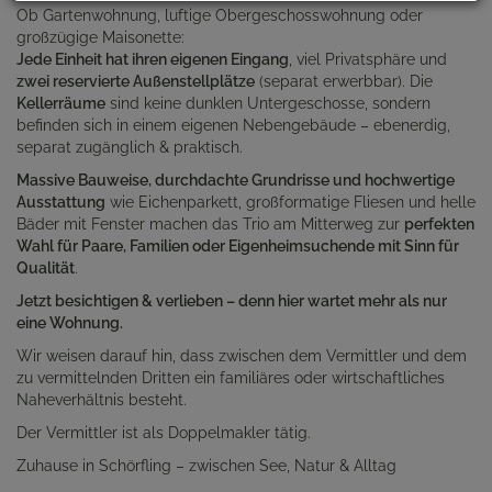
Ob Gartenwohnung, luftige Obergeschosswohnung oder
großzügige Maisonette:
Jede Einheit hat ihren eigenen Eingang
, viel Privatsphäre und
zwei reservierte Außenstellplätze
(separat erwerbbar). Die
Kellerräume
sind keine dunklen Untergeschosse, sondern
befinden sich in einem eigenen Nebengebäude – ebenerdig,
separat zugänglich & praktisch.
Massive Bauweise, durchdachte Grundrisse und hochwertige
Ausstattung
wie Eichenparkett, großformatige Fliesen und helle
Bäder mit Fenster machen das Trio am Mitterweg zur
perfekten
Wahl für Paare, Familien oder Eigenheimsuchende mit Sinn für
Qualität
.
Jetzt besichtigen & verlieben – denn hier wartet mehr als nur
eine Wohnung.
Wir weisen darauf hin, dass zwischen dem Vermittler und dem
zu vermittelnden Dritten ein familiäres oder wirtschaftliches
Naheverhältnis besteht.
Der Vermittler ist als Doppelmakler tätig.
Zuhause in Schörfling – zwischen See, Natur & Alltag