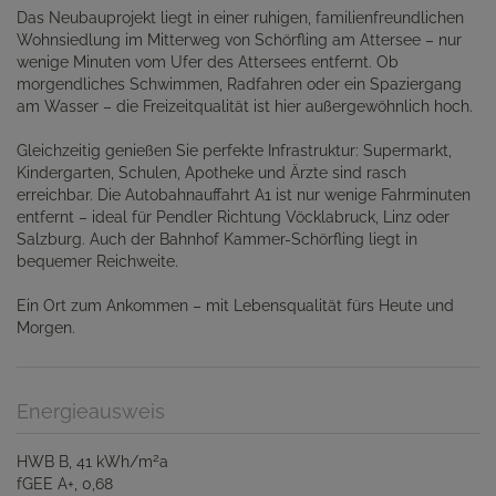
Das Neubauprojekt liegt in einer ruhigen, familienfreundlichen
Wohnsiedlung im Mitterweg von Schörfling am Attersee – nur
wenige Minuten vom Ufer des Attersees entfernt. Ob
morgendliches Schwimmen, Radfahren oder ein Spaziergang
am Wasser – die Freizeitqualität ist hier außergewöhnlich hoch.
Gleichzeitig genießen Sie perfekte Infrastruktur: Supermarkt,
Kindergarten, Schulen, Apotheke und Ärzte sind rasch
erreichbar. Die Autobahnauffahrt A1 ist nur wenige Fahrminuten
entfernt – ideal für Pendler Richtung Vöcklabruck, Linz oder
Salzburg. Auch der Bahnhof Kammer-Schörfling liegt in
bequemer Reichweite.
Ein Ort zum Ankommen – mit Lebensqualität fürs Heute und
Morgen.
Energieausweis
2
HWB
B, 41 kWh/m
a
fGEE
A+, 0,68